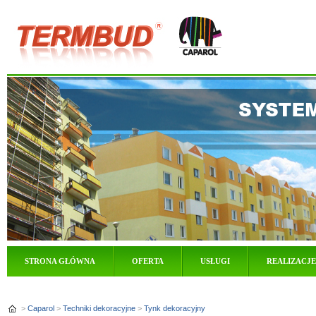
STRONA GŁÓWNA
OFERTA
USŁUGI
REALIZACJE
>
Caparol
>
Techniki dekoracyjne
>
Tynk dekoracyjny