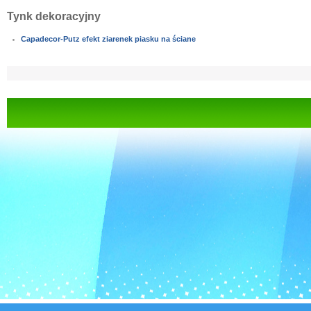
Tynk dekoracyjny
Capadecor-Putz efekt ziarenek piasku na ściane