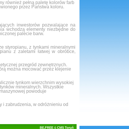
 również pełną paletę kolorów farb
ówionego przez Państwa koloru.
ających inwestorów pozwalające na
enia wchodzą elementy niezbędne do
iczonej palecie barw.
e styropianu, z tynkami mineralnymi
pianu z zaletami łatwej w obróbce,
etycznej przegród zewnętrznych.
tórą można mocować przez klejenie
licznie tynkom wierzchnim wysokiej
 tynków mineralnych. Wszystkie
ki maszynowej powoduje
 i zabrudzenia, w odróżnieniu od
BE.FREE
&
CMS Toruń