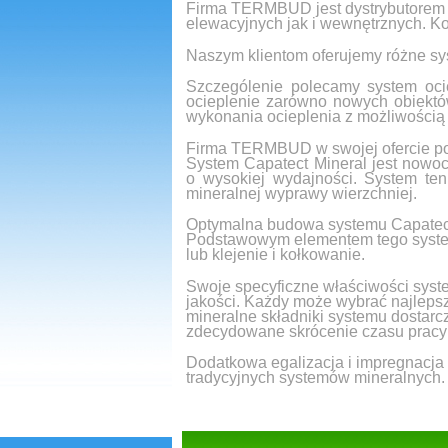
Firma TERMBUD jest dystrybutorem m
elewacyjnych jak i wewnętrznych. 
Naszym klientom oferujemy różne s
Szczególenie polecamy system oci
ocieplenie zarówno nowych obiektó
wykonania ocieplenia z możliwością 
Firma TERMBUD w swojej ofercie po
System Capatect Mineral jest nowoc
o wysokiej wydajności. System ten
mineralnej wyprawy wierzchniej.
Optymalna budowa systemu Capatect 
Podstawowym elementem tego systemu
lub klejenie i kołkowanie.
Swoje specyficzne właściwości syst
jakości. Każdy może wybrać najlepsz
mineralne składniki systemu dostar
zdecydowane skrócenie czasu pracy 
Dodatkowa egalizacja i impregnacja 
tradycyjnych systemów mineralnych.