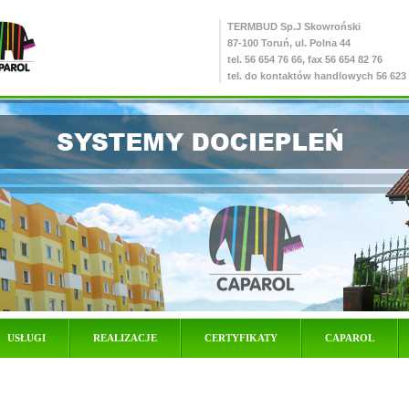
TERMBUD
Sp.J Skowroński
87-100 Toruń, ul. Polna 44
tel. 56 654 76 66, fax 56 654 82 76
tel. do kontaktów handlowych
56 623
USŁUGI
REALIZACJE
CERTYFIKATY
CAPAROL