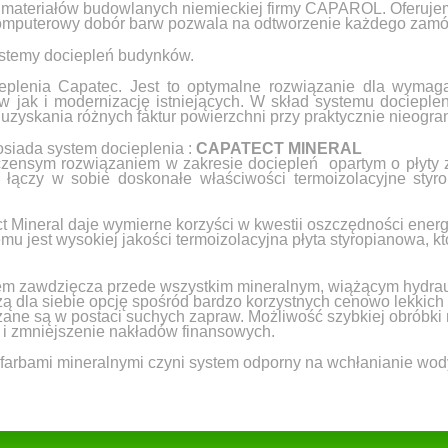
ateriałów budowlanych niemieckiej firmy CAPAROL. Oferujemy
Komputerowy dobór barw pozwala na odtworzenie każdego zam
ystemy dociepleń budynków.
eplenia Capatec. Jest to optymalne rozwiązanie dla wymag
w jak i modernizację istniejących. W skład systemu dociepl
uzyskania różnych faktur powierzchni przy praktycznie nieogran
siada system docieplenia :
CAPATECT MINERAL
zensym rozwiązaniem w zakresie dociepleń opartym o płyty z
 łączy w sobie doskonałe właściwości termoizolacyjne styro
Mineral daje wymierne korzyści w kwestii oszczędności energ
 jest wysokiej jakości termoizolacyjna płyta styropianowa, k
em zawdzięcza przede wszystkim mineralnym, wiążącym hydrau
ą dla siebie opcję spośród bardzo korzystnych cenowo lekkich
czane są w postaci suchych zapraw. Możliwość szybkiej obrób
i zmniejszenie nakładów finansowych.
farbami mineralnymi czyni system odporny na wchłanianie wody