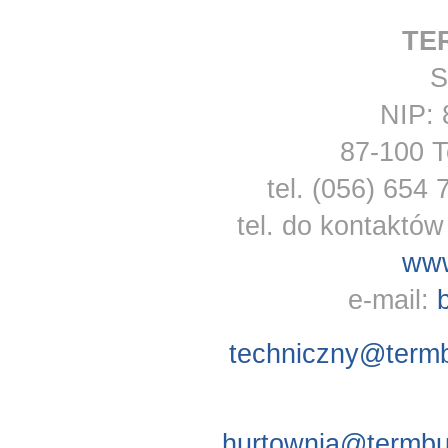
TE
S
NIP: 
87-100 T
tel. (056) 654 
tel. do kontaktó
www
e-mail:
techniczny@termb
Patryk
hurtownia@termbu