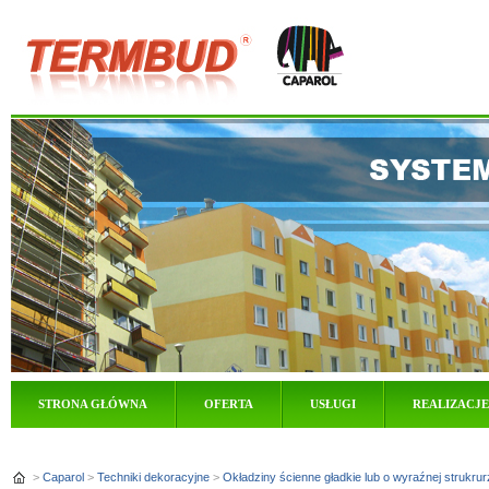
STRONA GŁÓWNA
OFERTA
USŁUGI
REALIZACJE
>
Caparol
>
Techniki dekoracyjne
>
Okładziny ścienne gładkie lub o wyraźnej strukru