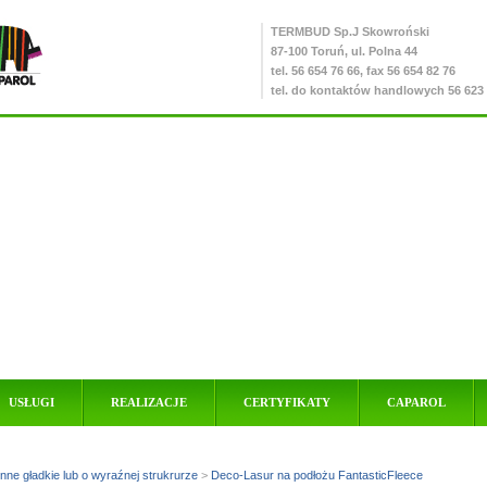
TERMBUD
Sp.J Skowroński
87-100 Toruń, ul. Polna 44
tel. 56 654 76 66, fax 56 654 82 76
tel. do kontaktów handlowych
56 623
USŁUGI
REALIZACJE
CERTYFIKATY
CAPAROL
nne gładkie lub o wyraźnej strukrurze
>
Deco-Lasur na podłożu FantasticFleece