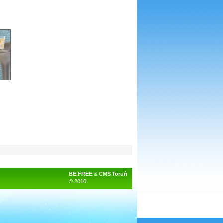
BE.FREE
&
CMS Toruń
© 2010