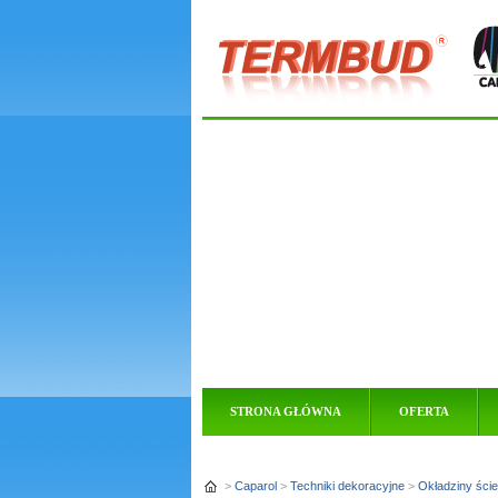
STRONA GŁÓWNA
OFERTA
>
Caparol
>
Techniki dekoracyjne
>
Okładziny ście